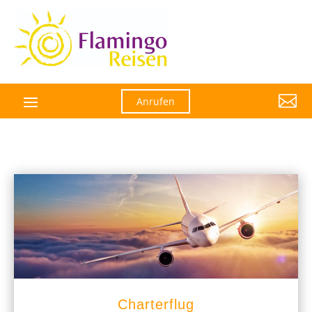

Anrufen
Charterflug